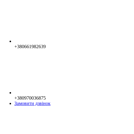
+380661982639
+380970036875
Замовити дзвінок