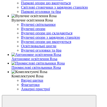
Паркові опори що вкопуються
Світлові стовпчики з зарядною станцією
Паркові оголовки та бра
Вуличне освітлення Rosa
Вуличні світильники
Вуличні опори
Вуличні опори що складаються
Вуличні опори з зарядною станцією
Вуличні опори що вкопуються
Освітлювальні щогли
Вуличні оголовки та бра
Автономне освітлення Rosa
Промислові світильники Rosa
Комплектуючі Rosa
Ввідні щитки
Флагштоки
Анкерні пристрої