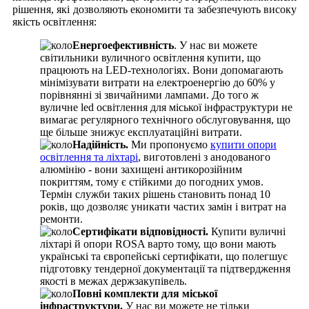
рішення, які дозволяють економити та забезпечують високу
якість освітлення:
Енергоефективність
. У нас ви можете
світильники вуличного освітлення купити, що
працюють на LED-технологіях. Вони допомагають
мінімізувати витрати на електроенергію до 60% у
порівнянні зі звичайними лампами. До того ж
вуличне led освітлення для міської інфраструктури не
вимагає регулярного технічного обслуговування, що
ще більше знижує експлуатаційні витрати.
Надійність.
Ми пропонуємо
купити опори
освітлення та ліхтарі
, виготовлені з анодованого
алюмінію - вони захищені антикорозійним
покриттям, тому є стійкими до погодних умов.
Термін служби таких рішень становить понад 10
років, що дозволяє уникати частих замін і витрат на
ремонти.
Сертифікати відповідності.
Купити вуличні
ліхтарі й опори ROSA варто тому, що вони мають
українські та європейські сертифікати, що полегшує
підготовку тендерної документації та підтвердження
якості в межах держзакупівель.
Повні комплекти для міської
інфраструктури.
У нас ви можете не тільки