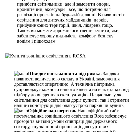
придбати світильники, але й замовити опори,
кронштейни, аксесуари - все, що потрібно для
реалізації проєктів на будь-якій ділянці. В наявності є
освітлення для дитячих майданчиків, парків,
прибудинкових територій, шкіл, лікарень тощо.
Також ви можете дорожнє освітлення купити, яке
забезпечує хорошу видимість, комфорт, безпеку
водіям і пішоходам.
Швидке постачання та підтримка.
Завдяки
наявності величезного складу в Україні, замовлення
доставляються оперативно. А технічна підтримка
супроводжує кожного нашого клієнта на всіх етапах: від
підбору до введення в експлуатацію. Це дає змогу як
світильники для освітлення доріг купити, так і отримати
надійні конструкції для благоустрою парків чи вулиць.
Офіційне партнерство.
Наш офіційний сайт
постачальника зовнішнього освітлення Rosa забезпечує
прозорі та вигідні умови співпраці для державного
сектору, гнучкі цінові пропозиції для гуртових
закупівель, підтримку у підготовці документації й