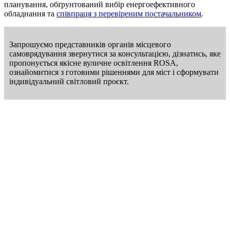
планування, обґрунтований вибір енергоефективного
обладнання та
співпраця з перевіреним постачальником
.
Запрошуємо представників органів місцевого
самоврядування звернутися за консультацією, дізнатись, яке
пропонується якісне вуличне освітлення ROSA,
ознайомитися з готовими рішеннями для міст і сформувати
індивідуальний світловий проєкт.