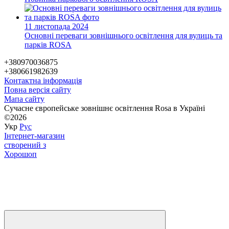
11 листопада 2024
Основні переваги зовнішнього освітлення для вулиць та
парків ROSA
+380970036875
+380661982639
Контактна інформація
Повна версія сайту
Мапа сайту
Сучасне європейське зовнішнє освітлення Rosa в Україні
©2026
Укр
Рус
Інтернет-магазин
створений з
Хорошоп