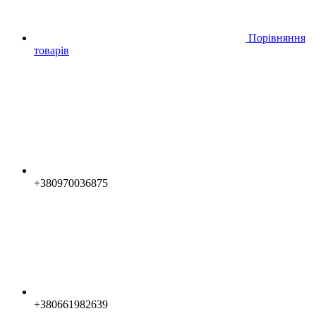
Порівняння
товарів
+380970036875
+380661982639