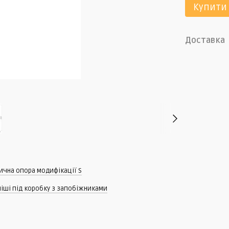
Купити
Доставка
ична опора модифікації S
ніші під коробку з запобіжниками