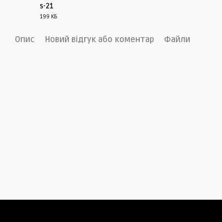
s-21
199 КБ
PDF
Опис
Новий відгук або коментар
Файли