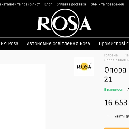
 каталоги та прайс-лист
Блог
Оплата і доставка
Обмін та поверення
ння Rosa
Автономне освітлення Rosa
Промислові с
Головна
Па
Опора с внешн
Опора 
21
В наявності
16 653
%
Увійти
дл