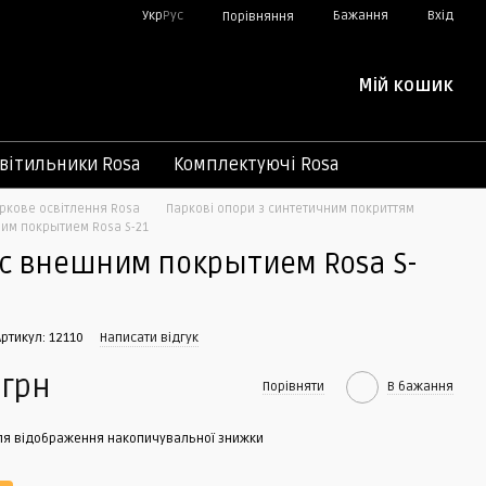
Укр
Рус
Бажання
Вхід
Порівняння
Мій кошик
вітильники Rosa
Комплектуючі Rosa
ркове освітлення Rosa
Паркові опори з синтетичним покриттям
им покрытием Rosa S-21
с внешним покрытием Rosa S-
Артикул: 12110
Написати відгук
 грн
Порівняти
В бажання
я відображення накопичувальної знижки