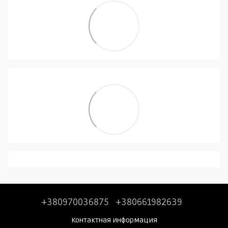
+380970036875
+380661982639
Контактная информация