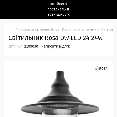
Паркове освітлення Rosa
Паркові світильники
Світильн
Світильник Rosa OW LED 24 24W
Артикул:
2109030
Написати відгук