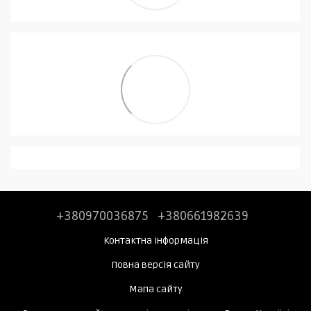
+380970036875
+380661982639
Контактна інформація
Повна версія сайту
Мапа сайту