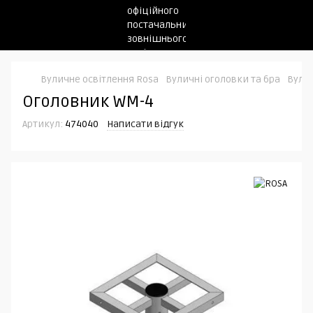
Вуличне освітлення Rosa
Вуличні оголовки та бра
Вулич
Оголовник WM-4
Артикул:
474040
Написати відгук