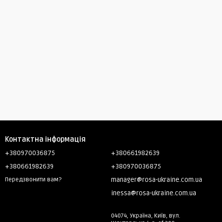
Контактна інформація
+380970036875
+380661982639
+380661982639
+380970036875
manager@rosa-ukraine.com.ua
Передзвонити вам?
inessa@rosa-ukraine.com.ua
04074, Україна, Київ, вул.