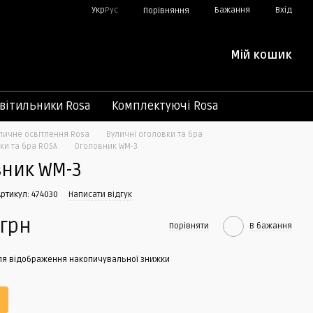
Укр
Рус
Бажання
Вхід
Порівняння
Мій кошик
вітильники Rosa
Комплектуючі Rosa
личне освітлення Rosa
Вуличні оголовки та бра
ки та бра ROSA
Оголовник WM-3
вник WM-3
Артикул: 474030
Написати відгук
 грн
Порівняти
В бажання
я відображення накопичувальної знижки