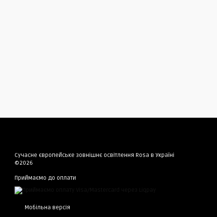
Сучасне європейське зовнішнє освітлення Rosa в Україні
©2026
Приймаємо до оплати
Мобільна версія