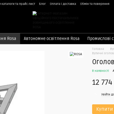
 каталоги та прайс-лист
Блог
Оплата і доставка
Обмін та поверення
ння Rosa
Автономне освітлення Rosa
Промислові с
Головна
Ву
Вуличні оголов
Оголо
В наявності
12 774
%
Увійти
дл
Купити