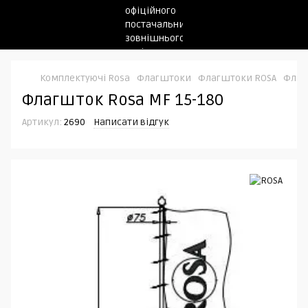
Комплектуючі Rosa
Флагштоки
Флагштоки ROSA
Флаг
Флагшток Rosa MF 15-180
Артикул:
2690
Написати відгук