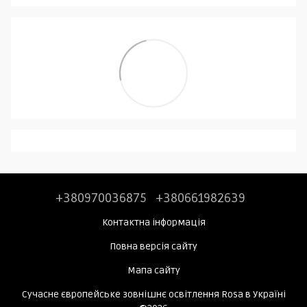
+380970036875
+380661982639
Контактна інформація
Повна версія сайту
Мапа сайту
Сучасне європейське зовнішнє освітлення Rosa в Україні