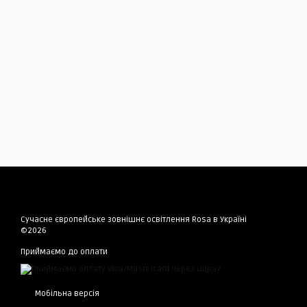
Сучасне європейське зовнішнє освітлення Rosa в Україні
©2026
Приймаємо до оплати
Мобільна версія