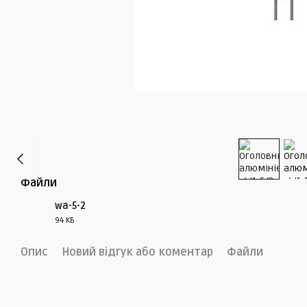
Файли
wa-5-2
94 КБ
PDF
Опис
Новий відгук або коментар
Файли