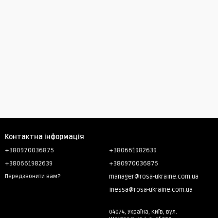
Контактна інформація
+380970036875
+380661982639
+380661982639
+380970036875
manager@rosa-ukraine.com.ua
Передзвонити вам?
inessa@rosa-ukraine.com.ua
04074, Україна, Київ, вул.