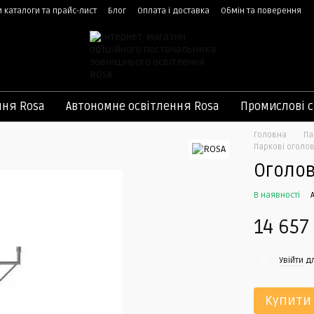
 каталоги та прайс-лист
Блог
Оплата і доставка
Обмін та поверення
ння Rosa
Автономне освітлення Rosa
Промислові с
Головна
Па
Паркові оголов
Оголов
В наявності
14 657
%
Увійти
дл
Купити