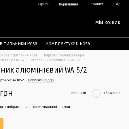
Укр
Рус
Бажання
Вхід
Порівняння
Мій кошик
вітильники Rosa
Комплектуючі Rosa
ркове освітлення Rosa
Паркові оголовки та бра
ки та бра ROSA
Оголовник алюмінієвий WA-5/2
ник алюмінієвий WA-5/2
Артикул: 471052
Написати відгук
 грн
Порівняти
В бажання
я відображення накопичувальної знижки