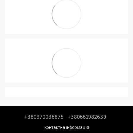
+380970036875
+380661982639
Контактна інформація