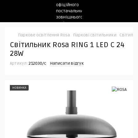
Паркове освітлення Rosa
Паркові світильники
Світильн
Світильник Rosa RING 1 LED C 24
28W
Артикул:
212030/c
Написати відгук
НОВИНКА