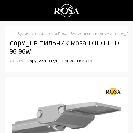
Вуличне освітлення Rosa
Вуличні світильники
copy_Сві
copy_Світильник Rosa LOCO LED
96 96W
Артикул:
copy_2226037/0
Написати відгук