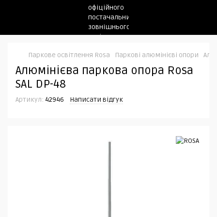
Паркове освітлення Rosa
Паркові алюмінієві опори
Алю
Алюмінієва паркова опора Rosa
SAL DP-48
Артикул:
42946
Написати відгук