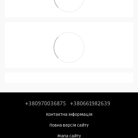
+380970036875
+380661982639
Контактна інформація
Повна версія сайту
Мапа сайту