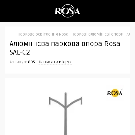
Паркове освітлення Rosa
Паркові алюмінієві опори
Алю
Алюмінієва паркова опора Rosa
SAL-C2
Артикул:
805
Написати відгук