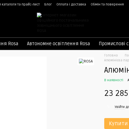
 каталоги та прайс-лист
Блог
Оплата і доставка
Обмін та поверення
ння Rosa
Автономне освітлення Rosa
Промислові с
Головна
Па
Алюмінієва пар
Алюмін
В наявності
23 285
%
Увійти
дл
Купити