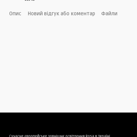
PDF
Опис
Новий відгук або коментар
Файли
Сучасне європейське зовнішнє освітлення Rosa в Україні