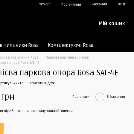
Укр
Рус
Бажання
Вхід
Порівняння
Мій кошик
вітильники Rosa
Комплектуючі Rosa
ркове освітлення Rosa
Паркові алюмінієві опори
кова опора Rosa SAL-4E
ієва паркова опора Rosa SAL-4E
Артикул: 42217
Написати відгук
 грн
Порівняти
В бажання
я відображення накопичувальної знижки