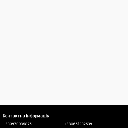
Контактна інформація
+380970036875
+380661982639