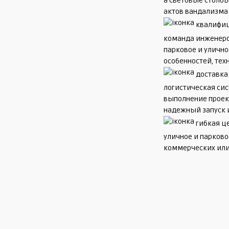
а световые столб
актов вандализма
квалифиц
команда инженер
парковое и улично
особенностей, тех
доставка 
логистическая си
выполнение проек
надежный запуск 
гибкая ц
уличное и парков
коммерческих или