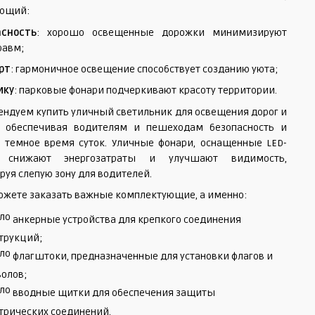
ующий:
асность
: хорошо освещенные дорожки минимизируют
равм;
рт
: гармоничное освещение способствует созданию уюта;
ику
: парковые фонари подчеркивают красоту территории.
ндуем купить уличный светильник для освещения дорог и
в, обеспечивая водителям и пешеходам безопасность и
 темное время суток. Уличные фонари, оснащенные LED-
, снижают энергозатраты и улучшают видимость,
уя слепую зону для водителей.
можете заказать важные комплектующие, а именно:
анкерные устройства для крепкого соединения
трукций;
флагштоки, предназначенные для установки флагов и
олов;
вводные щитки для обеспечения защиты
трических соединений.