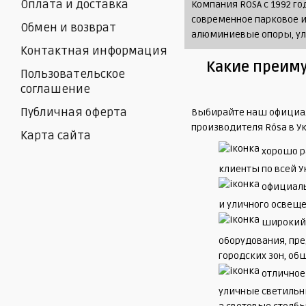
Оплата и доставка
Компания ROSA с 1992 г
современное парковое и
Обмен и возврат
алюминиевые опоры, ули
Контактная информация
Какие преиму
Пользовательское
соглашение
Публичная оферта
Выбирайте наш официал
производителя Rósa в У
Карта сайта
хорошо р
клиенты по всей У
официаль
и уличного освеще
широкий 
оборудования, пр
городских зон, об
отличное
уличные светильн