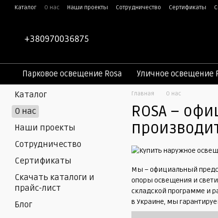
Перейти к основному контенту
Каталог
О нас
Наши проекты
Сотрудничество
Сертификаты
С
Контактная информация
Пользовательское соглашение
Публич
+380970036875
Парковое освещение Rosa
Уличное освещение 
Каталог
Главная
О нас
ROSA – офи
О нас
производит
Наши проекты
Сотрудничество
Сертификаты
Мы – официальный предст
Скачать каталоги и
опоры освещения и свети
прайс-лист
складской программе и р
в Украине, мы гарантиру
Блог