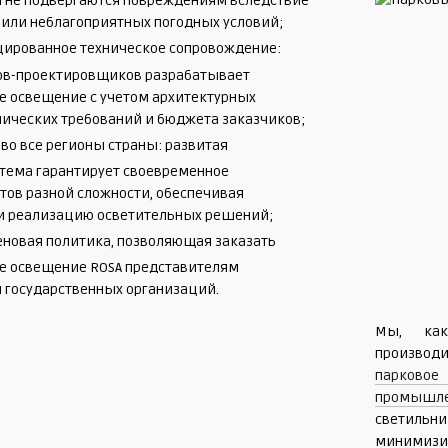
ы не подвергаются повреждениям вследствие
 или неблагоприятных погодных условий;
ированное техническое сопровождение:
ов-проектировщиков разрабатывает
е освещение с учетом архитектурных
нических требований и бюджета заказчиков;
во все регионы страны: развитая
стема гарантирует своевременное
тов разной сложности, обеспечивая
и реализацию осветительных решений;
еновая политика, позволяющая заказать
ое освещение ROSA представителям
 государственных организаций.
Мы, как
производ
парковое
промышле
светильн
минимизи