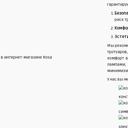
гарантир
Безоп
риск т
Комфо
Эстет
Мы рекоме
тротуаро
комфорт в
лампами
минимизир
У нас вы 
конс
симв
элек