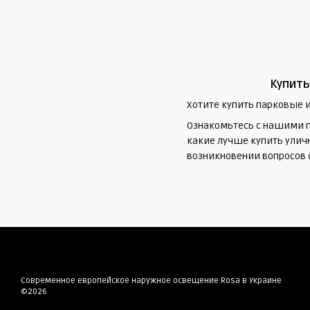
Купить
Хотите купить парковые 
Ознакомьтесь с нашими п
какие лучше купить уличн
возникновении вопросов 
Современное европейское наружное освещение Rosa в Украине
©2026