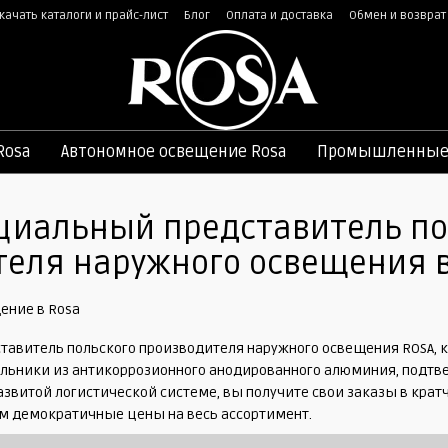
качать каталоги и прайс-лист
Блог
Оплата и доставка
Обмен и возврат
ная оферта
Rosa
Автономное освещение Rosa
Промышленные 
циальный представитель по
еля наружного освещения в
авитель польского производителя наружного освещения ROSA, к
льники из антикоррозионного анодированного алюминия, подт
азвитой логистической системе, вы получите свои заказы в кр
ем демократичные цены на весь ассортимент.