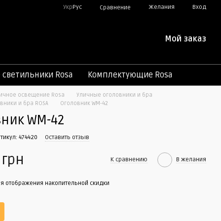
Укр
Рус
Желания
Вход
Сравнение
Мой заказ
светильники Rosa
Комплектующие Rosa
ичное освещение Rosa
Уличные оголовники и бра
вники и бра ROSA
Оголовник WM-42
вник WM-42
ртикул: 474420
Оставить отзыв
 грн
К сравнению
В желания
я отображения накопительной скидки