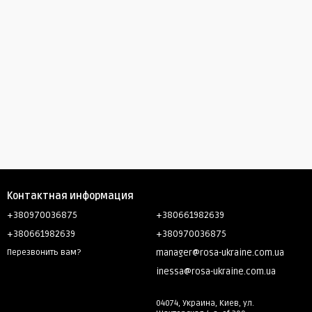
Контактная информация
+380970036875
+380661982639
+380661982639
+380970036875
manager@rosa-ukraine.com.ua
Перезвонить вам?
inessa@rosa-ukraine.com.ua
04074, Украина, Киев, ул.