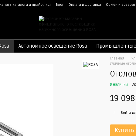
качать каталоги и прайс-лист
Блог
Оплата и доставка
Обмен и возврат
ная оферта
Rosa
Автономное освещение Rosa
Промышленные 
Главная
Ул
Уличные оголо
Оголо
В наличии
А
19 098
%
Войти
дл
Купить