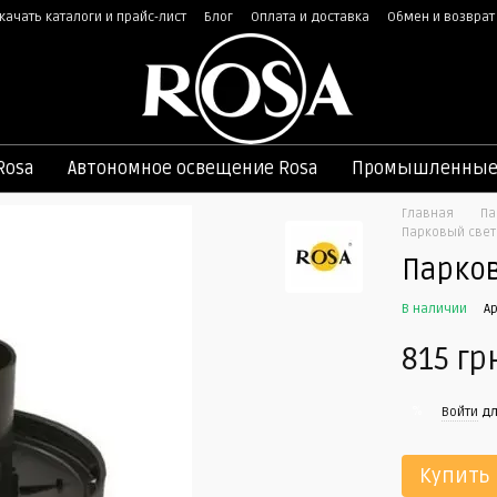
качать каталоги и прайс-лист
Блог
Оплата и доставка
Обмен и возврат
ная оферта
Rosa
Автономное освещение Rosa
Промышленные 
Главная
Па
Парковый свет
Парков
В наличии
Ар
815 гр
%
Войти
дл
Купить