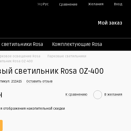
Укр
Рус
Желания
Вход
Сравнение
Мой заказ
светильники Rosa
Комплектующие Rosa
рковое освещение Rosa
Парковые светильники
ильник Rosa OZ-400
ый светильник Rosa OZ-400
тикул: 211415
Оставить отзыв
н
К сравнению
В желания
я отображения накопительной скидки