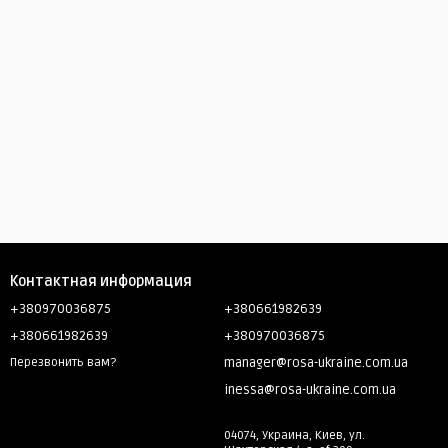
Контактная информация
+380970036875
+380661982639
+380661982639
+380970036875
manager@rosa-ukraine.com.ua
Перезвонить вам?
inessa@rosa-ukraine.com.ua
04074, Украина, Киев, ул.