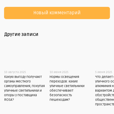
Новый комментарий
Другие записи
10 августа 2025
10 июня 2025
5 июня 2025
Какую выгоду получают
Нормы освещения
Что делает
органы местного
переходов: какие
уличного о
самоуправления, покупая
уличные светильники
алюминия 
уличные светильники и
обеспечивают
вариантом 
опоры у поставщика
безопасность
обустройст
ROSA?
пешеходам?
обществен
пространст