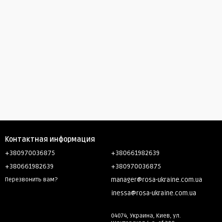
Контактная информация
+380970036875
+380661982639
+380661982639
+380970036875
manager@rosa-ukraine.com.ua
Перезвонить вам?
inessa@rosa-ukraine.com.ua
04074, Украина, Киев, ул.