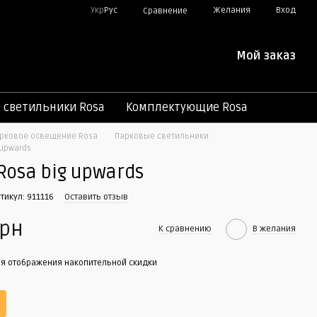
Укр
Рус
Желания
Вход
Сравнение
Мой заказ
светильники Rosa
Комплектующие Rosa
рковое освещение Rosa
Парковые светильники
 upwards
Rosa big upwards
ртикул: 911116
Оставить отзыв
грн
К сравнению
В желания
я отображения накопительной скидки