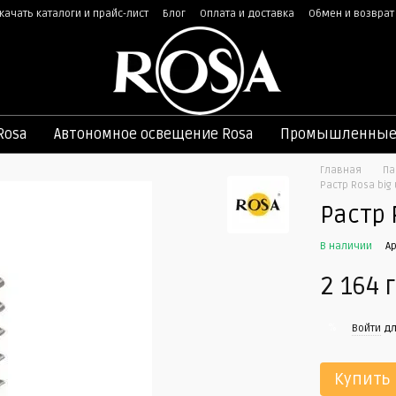
качать каталоги и прайс-лист
Блог
Оплата и доставка
Обмен и возврат
ная оферта
Rosa
Автономное освещение Rosa
Промышленные 
Главная
Па
Растр Rosa big
Растр 
В наличии
А
2 164 
%
Войти
дл
Купить