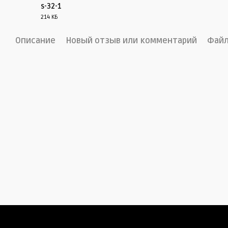
s-32-1
214 КБ
PDF
Описание
Новый отзыв или комментарий
Фай