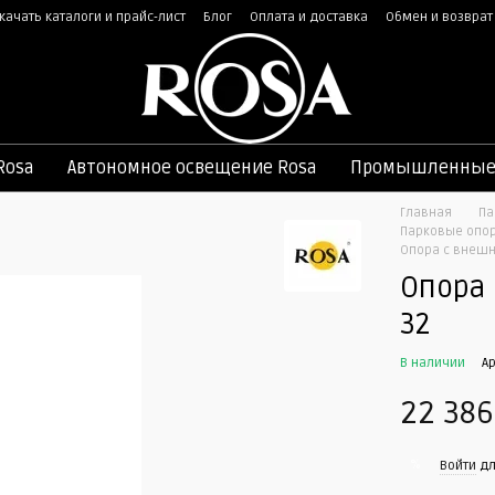
качать каталоги и прайс-лист
Блог
Оплата и доставка
Обмен и возврат
ная оферта
Rosa
Автономное освещение Rosa
Промышленные 
Главная
Па
Парковые опор
Опора с внешн
Опора 
32
В наличии
А
22 386
%
Войти
дл