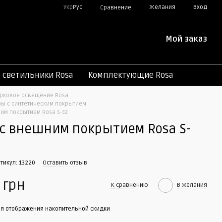
Укр
Рус
Желания
Вход
Сравнение
Мой заказ
светильники Rosa
Комплектующие Rosa
рковое освещение Rosa
ы c синтетическим покрытием
им покрытием Rosa S-32
с внешним покрытием Rosa S-
ртикул: 13220
Оставить отзыв
 грн
К сравнению
В желания
я отображения накопительной скидки