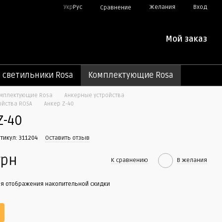
Укр
Рус
Желания
Вход
Сравнение
Мой заказ
светильники Rosa
Комплектующие Rosa
мплектующие Rosa
Анкерные устройства
ойства ROSA
Анкер Z-40
Z-40
ртикул: 311204
Оставить отзыв
грн
К сравнению
В желания
я отображения накопительной скидки