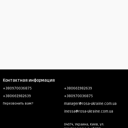
Контактная информация
+380970036875
+380661982639
+380661982639
+380970036875
manager@rosa-ukraine.com.ua
Перезвонить вам?
inessa@rosa-ukraine.com.ua
04074, Украина, Киев, ул.