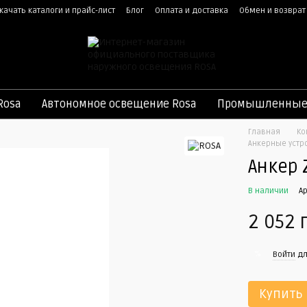
качать каталоги и прайс-лист
Блог
Оплата и доставка
Обмен и возврат
ная оферта
Rosa
Автономное освещение Rosa
Промышленные 
Главная
Ко
Анкерные устр
Анкер 
В наличии
А
2 052 
%
Войти
дл
Купить