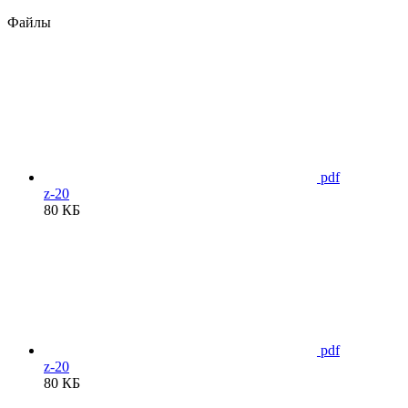
Файлы
pdf
z-20
80 КБ
pdf
z-20
80 КБ