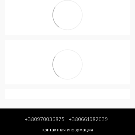
+380970036875
+380661982639
Контактная информация